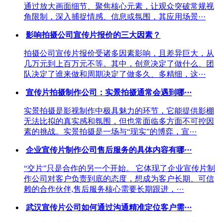
通过放大画面细节、聚焦核心元素，让观众突破常规视
角限制，深入捕捉情感、信息或氛围，其应用场景···
影响拍摄公司宣传片报价的三大因素？
拍摄公司宣传片报价受诸多因素影响，且差异巨大，从
几万元到上百万元不等。其中，创意决定了做什么、团
队决定了谁来做和周期决定了做多久、多精细，这···
宣传片拍摄制作公司：实景拍摄通常会遇到哪···
实景拍摄是影视制作中极具魅力的环节，它能提供影棚
无法比拟的真实感和氛围，但也常面临多方面不可控因
素的挑战。实景拍摄是一场与“现实”的博弈，宣···
企业宣传片制作公司售后服务的具体内容有哪···
“交片”只是合作的另一个开始。 它体现了企业宣传片制
作公司对客户负责到底的态度，想成为客户长期、可信
赖的合作伙伴,售后服务核心需要长期跟进，···
武汉宣传片公司如何通过沟通精准定位客户需···